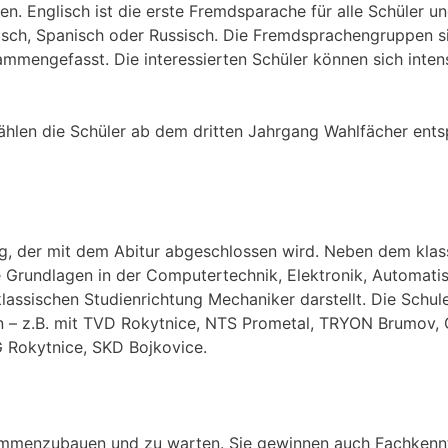
n. Englisch ist die erste Fremdsparache für alle Schüler u
isch, Spanisch oder Russisch. Die Fremdsprachengruppen s
mmengefasst. Die interessierten Schüler können sich intensi
ählen die Schüler ab dem dritten Jahrgang Wahlfächer ents
g, der mit dem Abitur abgeschlossen wird. Neben dem klas
 Grundlagen in der Computertechnik, Elektronik, Automat
ssischen Studienrichtung Mechaniker darstellt. Die Schule
 z.B. mit TVD Rokytnice, NTS Prometal, TRYON Brumov, G
 Rokytnice, SKD Bojkovice.
ammenzubauen und zu warten. Sie gewinnen auch Fachkennt