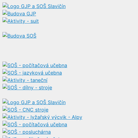
Přeskočit
na
obsah