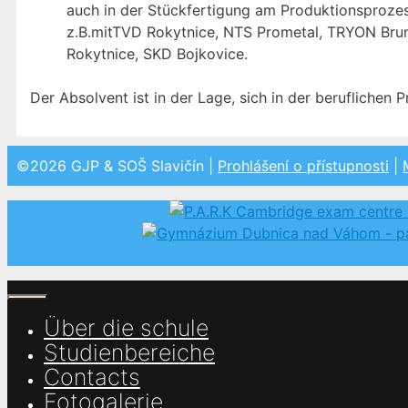
auch in der Stückfertigung am Produktionsproze
z.B.mitTVD Rokytnice, NTS Prometal, TRYON Bru
Rokytnice, SKD Bojkovice.
Der Absolvent ist in der Lage, sich in der beruflichen
©2026 GJP & SOŠ Slavičín |
Prohlášení o přístupnosti
|
Zavřít
Über die schule
Studienbereiche
Contacts
Fotogalerie