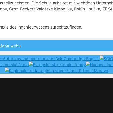
ss teilzunehmen. Die Schule arbeitet mit wichtigen Unter
mov, Groz-Beckert Valašské Klobouky, Polfin Loučka, ZE
 Praxis des Ingenieurwesens zurechtzufinden.
Mapa webu