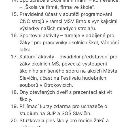
Spolupráce s okolními firmami – konference
– „Škola ve firmě, firma ve škole“.
Pravidelná účast v soutěži programování
CNC strojů v rámci MSV Brno s vynikajícími
výsledky našich mladých strojařů.
Sportovní aktivity – turnaje v odbíjené pro
žáky i pro pracovníky okolních škol, Vánoční
laťka.
Kulturní aktivity – divadelní představení pro
žáky okolních MŠ, pěvecká vystoupení
školního smíšeného sboru na akcích Města
Slavičín, účast na Festivalu hudebních
souborů v Otrokovicích.
Dny otevřených dveří s prezentací aktivit
školy.
Přijímací kurzy zdarma pro uchazeče o
studium na GJP a SOŠ Slavičín.
Stužkovací ples školy pro rodiče žáků a