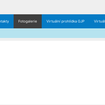
takty
Fotogalerie
Virtuální prohlídka GJP
Virtuá