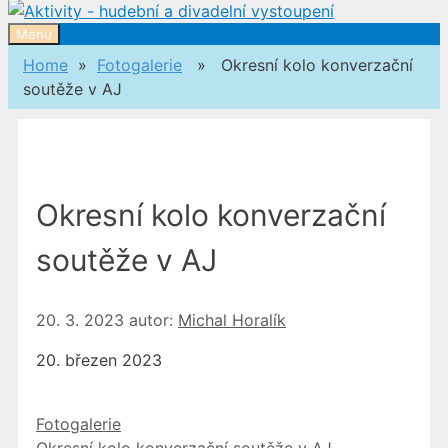
Menu
Home
»
Fotogalerie
» Okresní kolo konverzační
soutěže v AJ
Okresní kolo konverzační
soutěže v AJ
20. 3. 2023
autor:
Michal Horalík
20. březen 2023
Rubriky
Fotogalerie
Okresní kolo konverzační soutěže v AJ