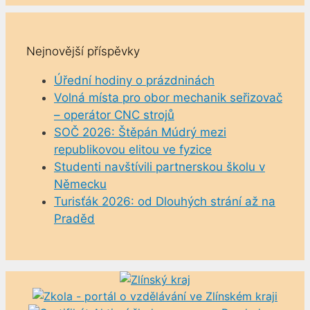
Nejnovější příspěvky
Úřední hodiny o prázdninách
Volná místa pro obor mechanik seřizovač
– operátor CNC strojů
SOČ 2026: Štěpán Múdrý mezi
republikovou elitou ve fyzice
Studenti navštívili partnerskou školu v
Německu
Turisťák 2026: od Dlouhých strání až na
Praděd