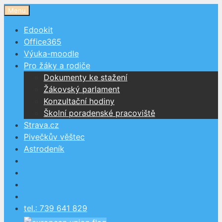
Přeskočit
Menu
na
Edookit
obsah
Office365
Výuka-moodle
Pro žáky a rodiče
Dokumenty ke stažení
Žákovský parlament
Konzultační hodiny
Školní poradenské pracoviště
Strava.cz
Pivečkův věštec
Astrodeník
tel.: 739 641 829