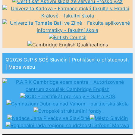
©2026 GJP & SOŠ Slavičín |
Prohlášení o přístupnosti
|
Mapa webu