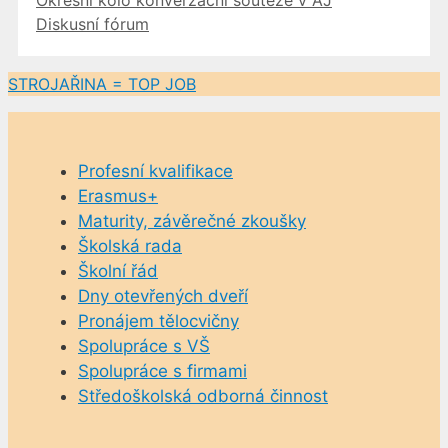
Diskusní fórum
STROJAŘINA = TOP JOB
Profesní kvalifikace
Erasmus+
Maturity, závěrečné zkoušky
Školská rada
Školní řád
Dny otevřených dveří
Pronájem tělocvičny
Spolupráce s VŠ
Spolupráce s firmami
Středoškolská odborná činnost