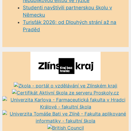
republikovou elitou ve fyzice
Studenti navštívili partnerskou školu v
Německu
Turisťák 2026: od Dlouhých strání až na
Praděd