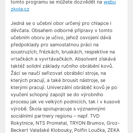
tomto programu se můžete dozvědět na
webu
zkola.cz
Jedná se o učební obor určený pro chlapce i
děvčata. Obsahem odborné přípravy v tomto
učebním oboru je učivo, jehož osvojení dává
předpoklady pro samostatnou práci na
soustruzích, frézkách, bruskách, respektive na
vrtačkách a vyvrtávačkách. Absolvent získává
taktéž solidní základy ručního obrábění kovů.
Žáci se naučí seřizovat obráběcí stroje, na
kterých pracují, a také brousit nástroje, se
kterými pracují. Univerzální obráběč kovů je po
vyučení schopný zapojit se do výrobního
procesu jak ve velkých podnicích, tak i v kusové
výrobě. Škola spolupracuje s významnými
sociálními partnery regionu – např. TVD
Rokytnice, NTS Prometal, TRYON Brumov, Groz-
Beckert Valašské Klobouky, Polfin Loučka, ZEKA