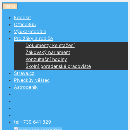
Přeskočit
Menu
na
Edookit
obsah
Office365
Výuka-moodle
Pro žáky a rodiče
Dokumenty ke stažení
Žákovský parlament
Konzultační hodiny
Školní poradenské pracoviště
Strava.cz
Pivečkův věštec
Astrodeník
tel.: 739 641 829