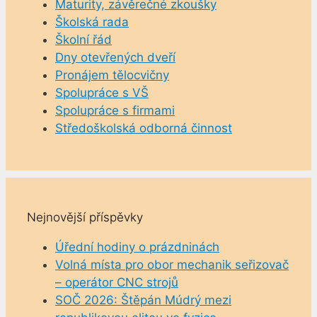
Maturity, závěrečné zkoušky
Školská rada
Školní řád
Dny otevřených dveří
Pronájem tělocvičny
Spolupráce s VŠ
Spolupráce s firmami
Středoškolská odborná činnost
Nejnovější příspěvky
Úřední hodiny o prázdninách
Volná místa pro obor mechanik seřizovač
– operátor CNC strojů
SOČ 2026: Štěpán Múdrý mezi