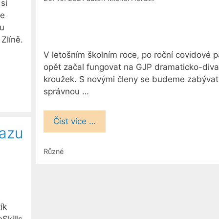
si
se
hu
Zlíně.
V letošním školním roce, po roční covidové 
opět začal fungovat na GJP dramaticko-diva
kroužek. S novými členy se budeme zabývat
správnou …
Číst více …
razu
Rubriky
Různé
ík