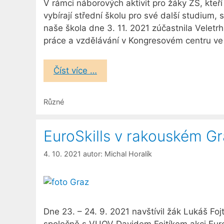
V rámci náborových aktivit pro žáky ZŠ, kteří 
vybírají střední školu pro své další studium, 
naše škola dne 3. 11. 2021 zúčastnila Veletr
práce a vzdělávání v Kongresovém centru ve 
Číst více …
Rubriky
Různé
EuroSkills v rakouském G
4. 10. 2021
autor:
Michal Horalík
Dne 23. – 24. 9. 2021 navštívil žák Lukáš Fojt