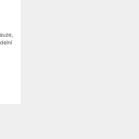
pauze,
delní