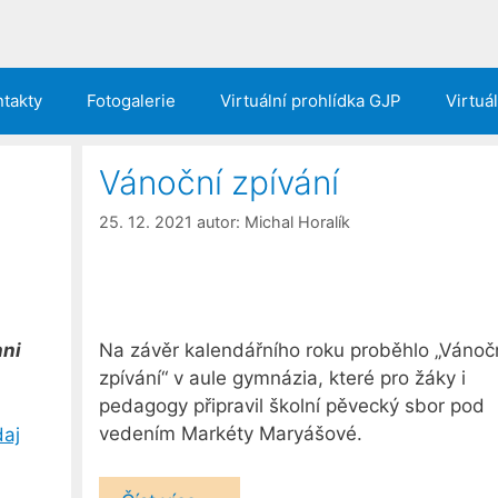
takty
Fotogalerie
Virtuální prohlídka GJP
Virtuá
Vánoční zpívání
25. 12. 2021
autor:
Michal Horalík
hni
Na závěr kalendářního roku proběhlo „Vánoč
zpívání“ v aule gymnázia, které pro žáky i
pedagogy připravil školní pěvecký sbor pod
vedením Markéty Maryášové.
daj