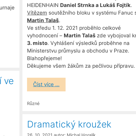
HEIDENHAIN
Daniel Strnka a Lukáš Fojtík
.
turnaje
Vítězem
soutěžního bloku v systému Fanuc s
Martin Talaš
.
Ve středu 1. 12. 2021 proběhlo celkové
vyhodnocení –
Martin Talaš
zde vybojoval k
3. místo
. Vyhlášení výsledků proběhne na
Ministerstvu průmyslu a obchodu v Praze.
Blahopřejeme!
Děkujeme všem žákům za pečlivou přípravu.
í ve
Číst více …
Rubriky
Různé
Dramatický kroužek
26. 10. 2021
autor:
Michal Horalík