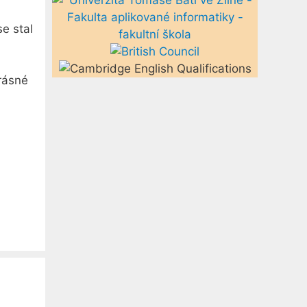
e stal
rásné