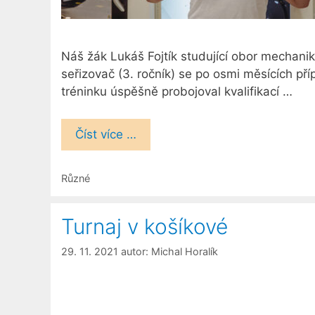
Náš žák Lukáš Fojtík studující obor mechanik
seřizovač (3. ročník) se po osmi měsících pří
tréninku úspěšně probojoval kvalifikací …
Číst více …
Rubriky
Různé
Turnaj v košíkové
29. 11. 2021
autor:
Michal Horalík