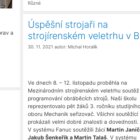
Rubriky
Různé
Úspěšní strojaři na
prav a
strojírenském veletrhu v 
30. 11. 2021
autor:
Michal Horalík
Ve dnech 8. – 12. listopadu proběhla na
Mezinárodním strojírenském veletrhu soutěž
programování obráběcích strojů. Naši školu
reprezentovalo pět žáků 3. ročníku studijníh
oboru Mechanik seřizovač. Všichni soutěžící
prokázali velmi dobré znalosti a dovednosti.
V systému Fanuc soutěžili žáci
Martin Janíč
Jakub Šenkeřík a Martin Talaš
. V systému