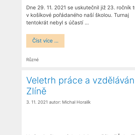
Dne 29. 11. 2021 se uskutečnil již 23. ročník 
v košíkové pořádaného naší školou. Turnaj
tentokrát nebyl s účastí …
Číst více …
Rubriky
Různé
Veletrh práce a vzděláván
Zlíně
3. 11. 2021
autor:
Michal Horalík