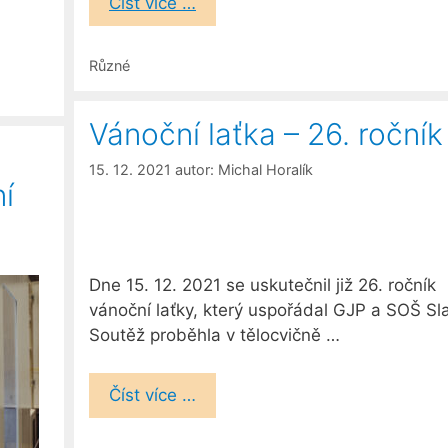
Číst více …
Rubriky
Různé
Vánoční laťka – 26. ročník
15. 12. 2021
autor:
Michal Horalík
ní
Dne 15. 12. 2021 se uskutečnil již 26. ročník
vánoční laťky, který uspořádal GJP a SOŠ Sla
Soutěž proběhla v tělocvičně …
Číst více …