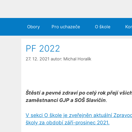
Obory
Pro uchazeče
O škole
Kon
PF 2022
27. 12. 2021
autor:
Michal Horalík
Štěstí a pevné zdraví po celý rok přejí všic
zaměstnanci GJP a SOŠ Slavičín
.
V sekci O škole je zveřejněn aktuální Zpravo
školy za období září-prosinec 2021.