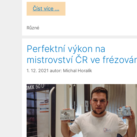
Číst více …
Rubriky
Různé
Perfektní výkon na
mistrovství ČR ve frézová
1. 12. 2021
autor:
Michal Horalík