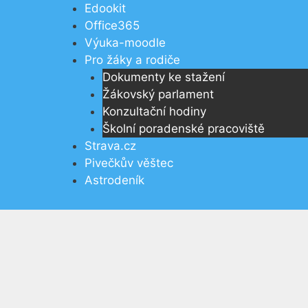
Přeskočit
Edookit
na
Office365
obsah
Výuka-moodle
Pro žáky a rodiče
Dokumenty ke stažení
Žákovský parlament
Konzultační hodiny
Školní poradenské pracoviště
Strava.cz
Pivečkův věštec
Astrodeník