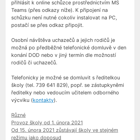
přihlásit k online schůzce prostřednictvím MS
Teams (přes odkazy níže). K připojení na
schůzku není nutné cokoliv instalovat na PC,
postačí se přes odkaz připojit.
Osobní návštěva uchazečů a jejich rodičů je
možná po předběžné telefonické domluvě v den
konání DOD nebo v jiný termín dle možností
rodičů či uchazečů.
Telefonicky je možné se domluvit s ředitelkou
školy (tel. 739 641 829), popř. se zástupkyněmi
ředitelky nebo vedoucím učitelem odborného
výcviku (
kontakty
).
Rubriky
Různé
Provoz školy od 1. února 2021
Od 15. února 2021 zůstávají školy ve stejném
režimu jako doposud