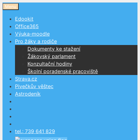
Přeskočit
Menu
na
Edookit
obsah
Office365
Výuka-moodle
Pro žáky a rodiče
Dokumenty ke stažení
Žákovský parlament
Konzultační hodiny
Školní poradenské pracoviště
Strava.cz
Pivečkův věštec
Astrodeník
tel.: 739 641 829