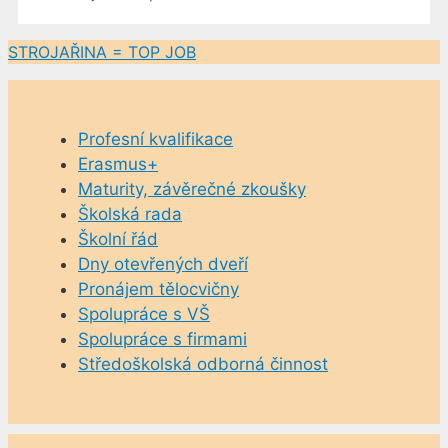
STROJAŘINA = TOP JOB
Profesní kvalifikace
Erasmus+
Maturity, závěrečné zkoušky
Školská rada
Školní řád
Dny otevřených dveří
Pronájem tělocvičny
Spolupráce s VŠ
Spolupráce s firmami
Středoškolská odborná činnost