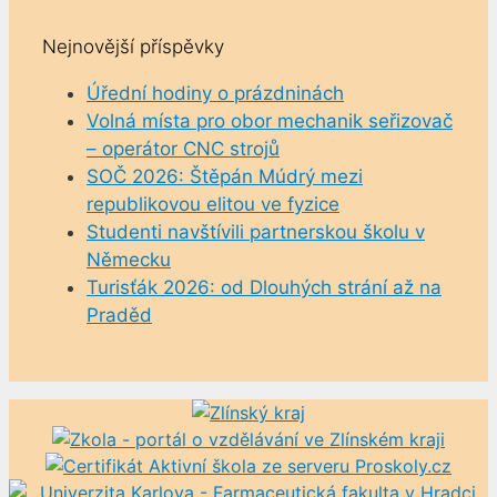
Nejnovější příspěvky
Úřední hodiny o prázdninách
Volná místa pro obor mechanik seřizovač
– operátor CNC strojů
SOČ 2026: Štěpán Múdrý mezi
republikovou elitou ve fyzice
Studenti navštívili partnerskou školu v
Německu
Turisťák 2026: od Dlouhých strání až na
Praděd