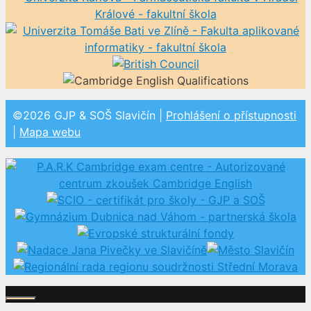
©2026 GJP & SOŠ Slavičín |
Prohlášení o přístupnosti
|
Mapa webu
Zavřít