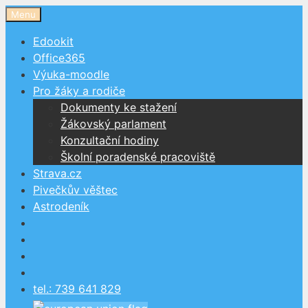
Přeskočit
Menu
na
Edookit
obsah
Office365
Výuka-moodle
Pro žáky a rodiče
Dokumenty ke stažení
Žákovský parlament
Konzultační hodiny
Školní poradenské pracoviště
Strava.cz
Pivečkův věštec
Astrodeník
tel.: 739 641 829