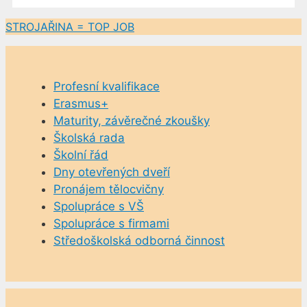
STROJAŘINA = TOP JOB
Profesní kvalifikace
Erasmus+
Maturity, závěrečné zkoušky
Školská rada
Školní řád
Dny otevřených dveří
Pronájem tělocvičny
Spolupráce s VŠ
Spolupráce s firmami
Středoškolská odborná činnost