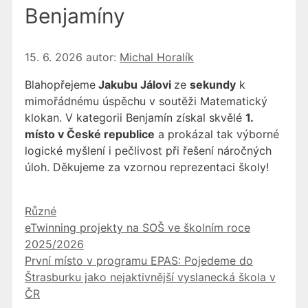
Benjamíny
15. 6. 2026
autor:
Michal Horalík
Blahopřejeme
Jakubu Jálovi
ze
sekundy
k
mimořádnému úspěchu v soutěži Matematický
klokan. V kategorii Benjamín získal skvělé
1.
místo v České republice
a prokázal tak výborné
logické myšlení i pečlivost při řešení náročných
úloh. Děkujeme za vzornou reprezentaci školy!
Rubriky
Různé
eTwinning projekty na SOŠ ve školním roce
2025/2026
První místo v programu EPAS: Pojedeme do
Štrasburku jako nejaktivnější vyslanecká škola v
ČR