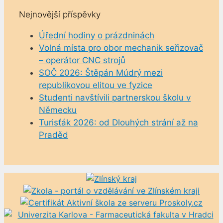
Nejnovější příspěvky
Úřední hodiny o prázdninách
Volná místa pro obor mechanik seřizovač
– operátor CNC strojů
SOČ 2026: Štěpán Múdrý mezi
republikovou elitou ve fyzice
Studenti navštívili partnerskou školu v
Německu
Turisťák 2026: od Dlouhých strání až na
Praděd