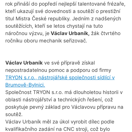
rok přináší do popředí nejlepší talentované frézaře,
kteří ukazují své dovednosti a soutěží o prestižní
titul Mistra České republiky. Jedním z nadšených
soutěžících, kteří se letos chystají na tuto
náročnou výzvu, je
Václav Urbaník,
žák čtvrtého
ročníku oboru mechanik seřizovač.
Václav Urbaník
ve své přípravě získal
nepostradatelnou pomoc a podporu od firmy
TRYON s.r.o., nástrojářské společnosti sídlící v
Brumově-Bylnici.
Společnost TRYON s.r.o. má dlouholetou historii v
oblasti nástrojářství a technických řešení, což
poskytuje pevný základ pro Václavovu přípravu na
soutěž.
Václav Urbaník měl za úkol vyrobit dílec podle
kvalifikačního zadání na CNC stroji, což bylo