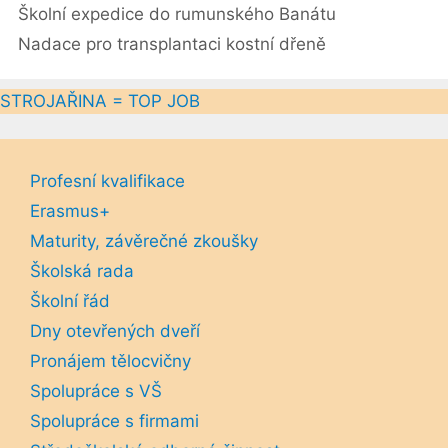
Školní expedice do rumunského Banátu
Nadace pro transplantaci kostní dřeně
STROJAŘINA = TOP JOB
Profesní kvalifikace
Erasmus+
Maturity, závěrečné zkoušky
Školská rada
Školní řád
Dny otevřených dveří
Pronájem tělocvičny
Spolupráce s VŠ
Spolupráce s firmami