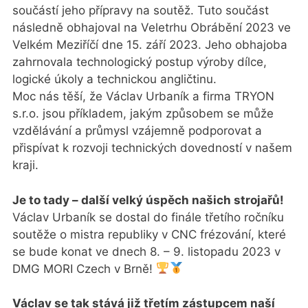
součástí jeho přípravy na soutěž. Tuto součást
následně obhajoval na Veletrhu Obrábění 2023 ve
Velkém Meziříčí dne 15. září 2023. Jeho obhajoba
zahrnovala technologický postup výroby dílce,
logické úkoly a technickou angličtinu.
Moc nás těší, že Václav Urbaník a firma TRYON
s.r.o. jsou příkladem, jakým způsobem se může
vzdělávání a průmysl vzájemně podporovat a
přispívat k rozvoji technických dovedností v našem
kraji.
Je to tady – další velký úspěch našich strojařů!
Václav Urbaník se dostal do finále třetího ročníku
soutěže o mistra republiky v CNC frézování, které
se bude konat ve dnech 8. – 9. listopadu 2023 v
DMG MORI Czech v Brně!
Václav se tak stává již třetím zástupcem naší