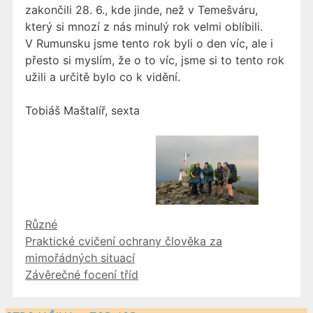
zakončili 28. 6., kde jinde, než v Temešváru,
který si mnozí z nás minulý rok velmi oblíbili.
V Rumunsku jsme tento rok byli o den víc, ale i
přesto si myslím, že o to víc, jsme si to tento rok
užili a určitě bylo co k vidění.
Tobiáš Maštalíř, sexta
Rubriky
Různé
Praktické cvičení ochrany člověka za
mimořádných situací
Závěrečné focení tříd