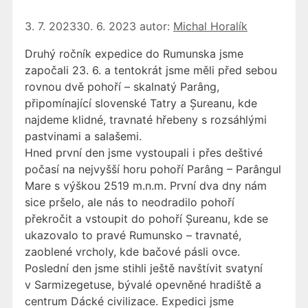
3. 7. 2023
30. 6. 2023
autor:
Michal Horalík
Druhý ročník expedice do Rumunska jsme
započali 23. 6. a tentokrát jsme měli před sebou
rovnou dvě pohoří – skalnatý Parâng,
připomínající slovenské Tatry a Șureanu, kde
najdeme klidné, travnaté hřebeny s rozsáhlými
pastvinami a salašemi.
Hned první den jsme vystoupali i přes deštivé
počasí na nejvyšší horu pohoří Parâng – Parângul
Mare s výškou 2519 m.n.m. První dva dny nám
sice pršelo, ale nás to neodradilo pohoří
překročit a vstoupit do pohoří Șureanu, kde se
ukazovalo to pravé Rumunsko – travnaté,
zaoblené vrcholy, kde bačové pásli ovce.
Poslední den jsme stihli ještě navštívit svatyní
v Sarmizegetuse, bývalé opevněné hradiště a
centrum Dácké civilizace. Expedici jsme