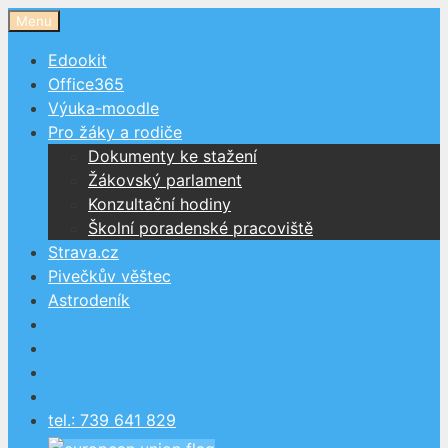
Přeskočit
Menu
na
Edookit
obsah
Office365
Výuka-moodle
Pro žáky a rodiče
Dokumenty ke stažení
Žákovský parlament
Konzultační hodiny
Školní poradenské pracoviště
Strava.cz
Pivečkův věštec
Astrodeník
tel.: 739 641 829