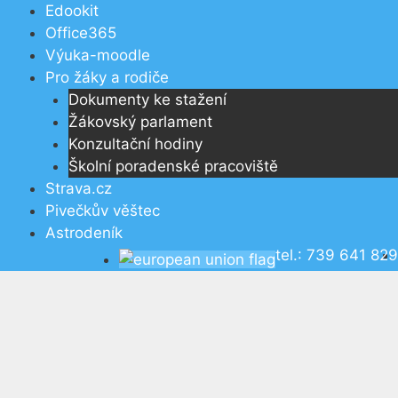
Přeskočit
Edookit
na
Office365
obsah
Výuka-moodle
Pro žáky a rodiče
Dokumenty ke stažení
Žákovský parlament
Konzultační hodiny
Školní poradenské pracoviště
Strava.cz
Pivečkův věštec
Astrodeník
tel.: 739 641 829